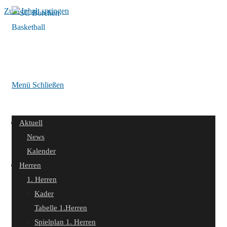
Zum Inhalt springen
Menü
Schließen
Aktuell
News
Kalender
Herren
1. Herren
Kader
Tabelle 1.Herren
Spielplan 1. Herren