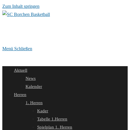
Zum Inhalt springen
Menü
Schließen
Aktuell
News
Kalender
Herren
1. Herren
Kader
Tabelle 1.Herren
Spielplan 1. Herren