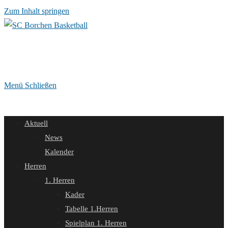
Zum Inhalt springen
Menü
Schließen
Aktuell
News
Kalender
Herren
1. Herren
Kader
Tabelle 1.Herren
Spielplan 1. Herren