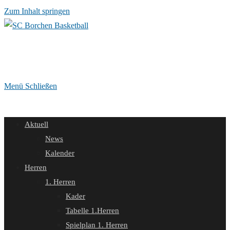
Zum Inhalt springen
Menü
Schließen
Aktuell
News
Kalender
Herren
1. Herren
Kader
Tabelle 1.Herren
Spielplan 1. Herren