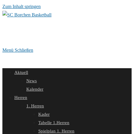
Zum Inhalt springen
Menü
Schließen
Aktuell
News
Kalender
Herren
1. Herren
Kader
Tabelle 1.Herren
Spielplan 1. Herren