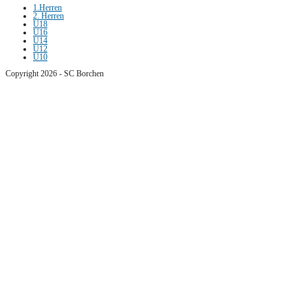
1.Herren
2. Herren
U18
U16
U14
U12
U10
Copyright 2026 - SC Borchen