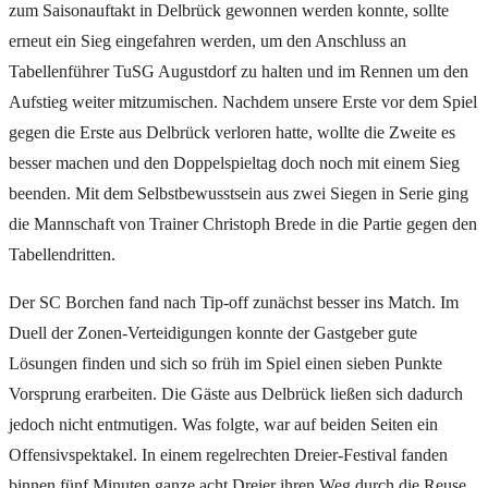
zum Saisonauftakt in Delbrück gewonnen werden konnte, sollte
erneut ein Sieg eingefahren werden, um den Anschluss an
Tabellenführer TuSG Augustdorf zu halten und im Rennen um den
Aufstieg weiter mitzumischen. Nachdem unsere Erste vor dem Spiel
gegen die Erste aus Delbrück verloren hatte, wollte die Zweite es
besser machen und den Doppelspieltag doch noch mit einem Sieg
beenden. Mit dem Selbstbewusstsein aus zwei Siegen in Serie ging
die Mannschaft von Trainer Christoph Brede in die Partie gegen den
Tabellendritten.
Der SC Borchen fand nach Tip-off zunächst besser ins Match. Im
Duell der Zonen-Verteidigungen konnte der Gastgeber gute
Lösungen finden und sich so früh im Spiel einen sieben Punkte
Vorsprung erarbeiten. Die Gäste aus Delbrück ließen sich dadurch
jedoch nicht entmutigen. Was folgte, war auf beiden Seiten ein
Offensivspektakel. In einem regelrechten Dreier-Festival fanden
binnen fünf Minuten ganze acht Dreier ihren Weg durch die Reuse.