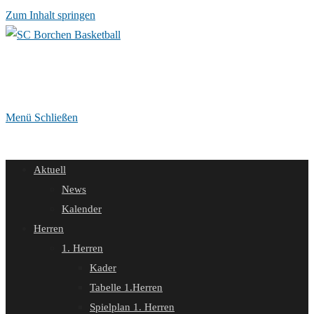
Zum Inhalt springen
Menü
Schließen
Aktuell
News
Kalender
Herren
1. Herren
Kader
Tabelle 1.Herren
Spielplan 1. Herren