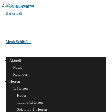
Zum Inhalt springen
Menü
Schließen
Aktuell
News
Kalender
Herren
1. Herren
Kader
Tabelle 1.Herren
Spielplan 1. Herren