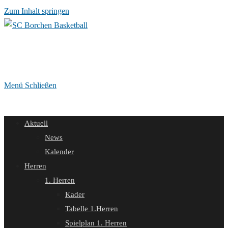
Zum Inhalt springen
Menü
Schließen
Aktuell
News
Kalender
Herren
1. Herren
Kader
Tabelle 1.Herren
Spielplan 1. Herren