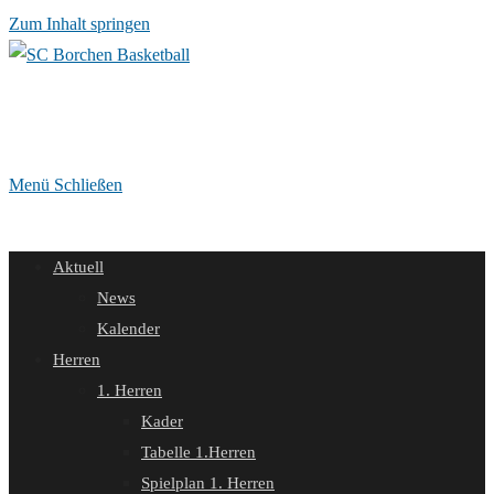
Zum Inhalt springen
Menü
Schließen
Aktuell
News
Kalender
Herren
1. Herren
Kader
Tabelle 1.Herren
Spielplan 1. Herren