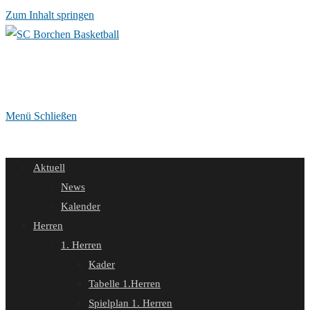
Zum Inhalt springen
Menü
Schließen
Aktuell
News
Kalender
Herren
1. Herren
Kader
Tabelle 1.Herren
Spielplan 1. Herren