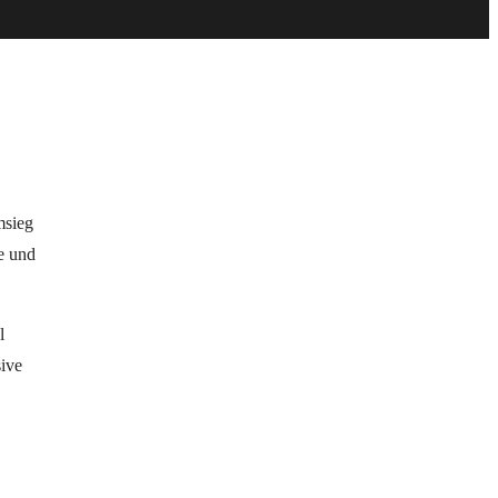
msieg
e und
l
sive