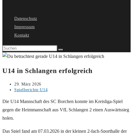
Website-
Suche
Datenschutz
umschalten
Impressum
Kontakt
U14 in Schlangen erfolgreich
Beitrag
29. März 2026
veröffentlicht:
Beitrags-
Spielberichte U14
Kategorie:
Die U14 Mannschaft des SC Borchen konnte im Kreisliga-Spiel
gegen die Heimmanschaft aus VfL Schlangen 2 einen Auswärtssieg
holen.
Das Spiel fand am 07.03.2026 in der kleinen 2-fach-Sporthalle der