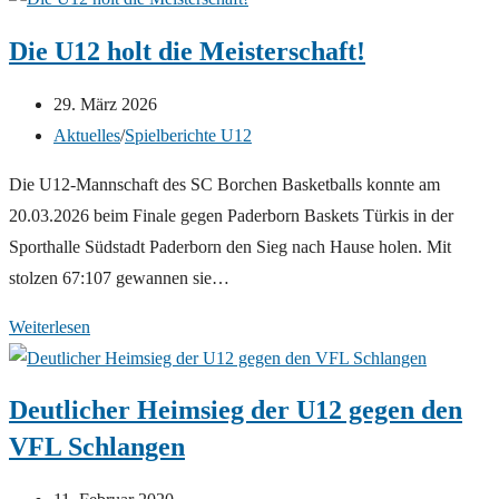
4
Die U12 holt die Meisterschaft!
Teams
erfolgreich
Beitrag
29. März 2026
am
veröffentlicht:
Beitrags-
Aktuelles
/
Spielberichte U12
Heimspieltag
Kategorie:
Die U12-Mannschaft des SC Borchen Basketballs konnte am
20.03.2026 beim Finale gegen Paderborn Baskets Türkis in der
Sporthalle Südstadt Paderborn den Sieg nach Hause holen. Mit
stolzen 67:107 gewannen sie…
Die
Weiterlesen
U12
holt
Deutlicher Heimsieg der U12 gegen den
die
VFL Schlangen
Meisterschaft!
Beitrag