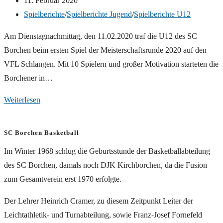
11. Februar 2020
veröffentlicht:
Beitrags-
Spielberichte
/
Spielberichte Jugend
/
Spielberichte U12
Kategorie:
Am Dienstagnachmittag, den 11.02.2020 traf die U12 des SC
Borchen beim ersten Spiel der Meisterschaftsrunde 2020 auf den
VFL Schlangen. Mit 10 Spielern und großer Motivation starteten die
Borchener in…
Deutlicher
Weiterlesen
Heimsieg
der
SC Borchen Basketball
U12
Im Winter 1968 schlug die Geburtsstunde der Basketballabteilung
gegen
des SC Borchen, damals noch DJK Kirchborchen, da die Fusion
den
zum Gesamtverein erst 1970 erfolgte.
VFL
Schlangen
Der Lehrer Heinrich Cramer, zu diesem Zeitpunkt Leiter der
Leichtathletik- und Turnabteilung, sowie Franz-Josef Fornefeld