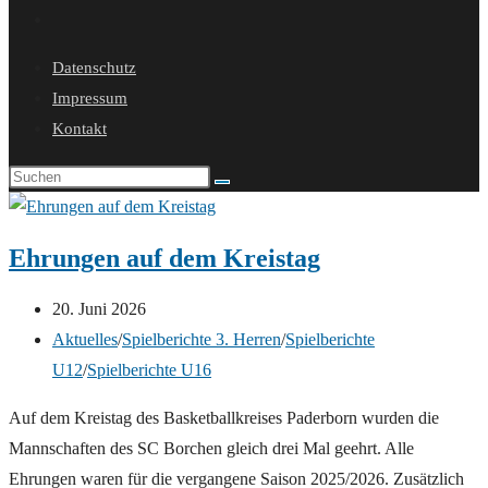
Website-
Suche
Datenschutz
umschalten
Impressum
Kontakt
Ehrungen auf dem Kreistag
Beitrag
20. Juni 2026
veröffentlicht:
Beitrags-
Aktuelles
/
Spielberichte 3. Herren
/
Spielberichte
Kategorie:
U12
/
Spielberichte U16
Auf dem Kreistag des Basketballkreises Paderborn wurden die
Mannschaften des SC Borchen gleich drei Mal geehrt. Alle
Ehrungen waren für die vergangene Saison 2025/2026. Zusätzlich