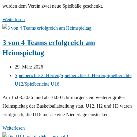
wurden dem Verein zwei neue Spielbälle geschenkt.
Ehrungen
Weiterlesen
auf
dem
3 von 4 Teams erfolgreich am
Kreistag
Heimspieltag
Beitrag
29. März 2026
veröffentlicht:
Beitrags-
Spielberichte 2. Herren
/
Spielberichte 3. Herren
/
Spielberichte
Kategorie:
U12
/
Spielberichte U16
Am 15.03.2026 fand ab 10:00 Uhr morgens ein weiterer großer
Heimspieltag der Basketballabteilung statt. U12, H2 und H3 waren
erfolgreich, die U16 musste eine Niederlage einstecken.
3
Weiterlesen
von