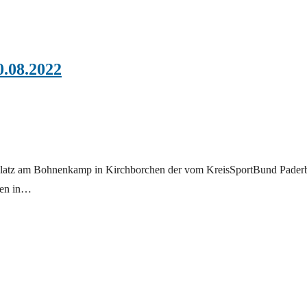
.08.2022
platz am Bohnenkamp in Kirchborchen der vom KreisSportBund Pader
hen in…