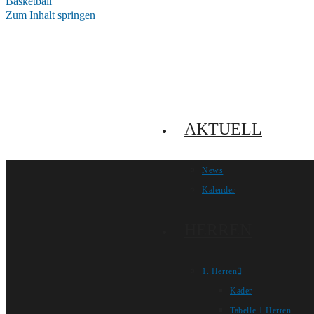
Zum Inhalt springen
AKTUELL
News
Kalender
HERREN
1. Herren
Kader
Tabelle 1.Herren