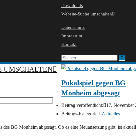
Downloads
Website-Suche umschalten
Datenschutz
Impressum
Kontakt
E UMSCHALTEN
Pokalspiel gegen BG
Monheim abgesagt
Beitrag veröffentlicht:
17. November 
Beitrags-Kategorie:
Aktuelles
s des BG Monheim abgesagt. Ob es eine Neuansetzung gibt, ist aktuel