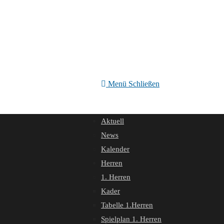
Menü
Schließen
Aktuell
News
Kalender
Herren
1. Herren
Kader
Tabelle 1.Herren
Spielplan 1. Herren