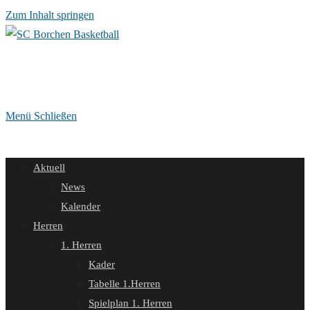
Zum Inhalt springen
Menü
Schließen
Aktuell
News
Kalender
Herren
1. Herren
Kader
Tabelle 1.Herren
Spielplan 1. Herren