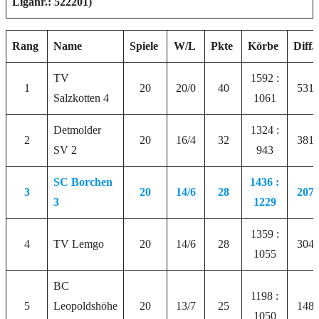
Liganr.: 522201)
Rang
Name
Spiele
W/L
Pkte
Körbe
Diff.
TV
1592 :
1
20
20/0
40
531
Salzkotten 4
1061
Detmolder
1324 :
2
20
16/4
32
381
SV 2
943
SC Borchen
1436 :
3
20
14/6
28
207
3
1229
1359 :
4
TV Lemgo
20
14/6
28
304
1055
BC
1198 :
5
Leopoldshöhe
20
13/7
25
148
1050