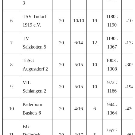
3
TSV Tudorf
1180 :
6
20
10/10
19
-10
1919 e.V.
1190
TV
1190 :
7
20
6/14
12
-177
Salzkotten 5
1367
TuSG
1003 :
8
20
5/15
10
-305
Augustdorf 2
1308
VfL
972 :
9
20
5/15
10
-194
Schlangen 2
1166
Paderborn
944 :
10
20
4/16
6
-420
Baskets 6
1364
BG
957 :
11
Delbrück-
20
3/17
5
-465