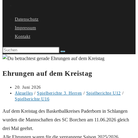
Website-
Suche
Datenschutz
umschalten
Impressum
Kontakt
Ehrungen auf dem Kreistag
Beitrag
20. Juni 2026
veröffentlicht:
Beitrags-
Aktuelles
/
Spielberichte 3. Herren
/
Spielberichte U12
/
Kategorie:
Spielberichte U16
Auf dem Kreistag des Basketballkreises Paderborn in Schlangen
wurden die Mannschaften des SC Borchen am 11.06.2026 gleich
drei Mal geehrt.
Alle Ehrungen waren für die vergangene Saison 2025/2026.