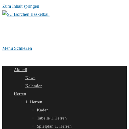
Zum Inhalt springen
Menü
Schließen
Aktuell
News
Kalender
Herren
1. Herren
Kader
Tabelle 1.Herren
Spielplan 1. Herren