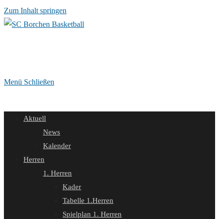
Zum Inhalt springen
Menü
Schließen
Aktuell
News
Kalender
Herren
1. Herren
Kader
Tabelle 1.Herren
Spielplan 1. Herren