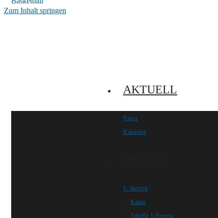
Zum Inhalt springen
AKTUELL
News
Kalender
HERREN
1. Herren
Kader
Tabelle 1.Herren