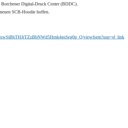
im Borchener Digital-Druck Center (BDDC).
m neuen SCB-Hoodie hoffen.
yCc7xwSiBhTHJrTZzBbNWd5Hrnk4gsSeg0p_Q/viewform?usp=sf_link