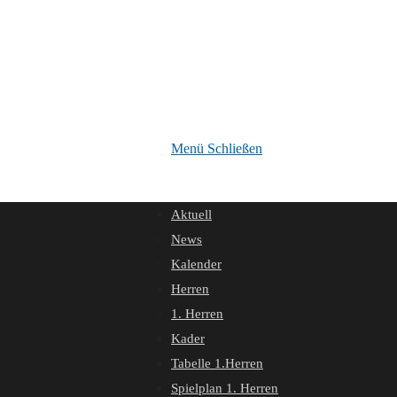
Menü
Schließen
Aktuell
News
Kalender
Herren
1. Herren
Kader
Tabelle 1.Herren
Spielplan 1. Herren