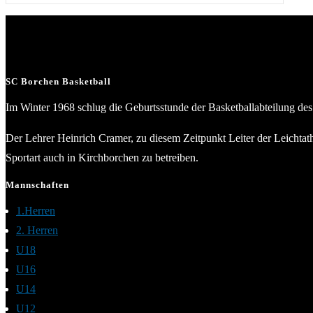
SC Borchen Basketball
Im Winter 1968 schlug die Geburtsstunde der Basketballabteilung de
Der Lehrer Heinrich Cramer, zu diesem Zeitpunkt Leiter der Leichtath
Sportart auch in Kirchborchen zu betreiben.
Mannschaften
1.Herren
2. Herren
U18
U16
U14
U12