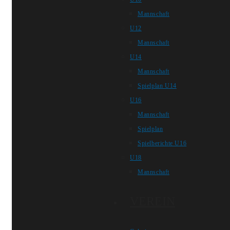
Mannschaft
U12
Mannschaft
U14
Mannschaft
Spielplan U14
U16
Mannschaft
Spielplan
Spielberichte U16
U18
Mannschaft
VEREIN