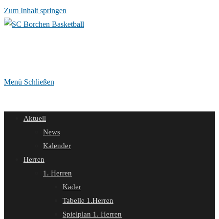
Zum Inhalt springen
Menü
Schließen
Aktuell
News
Kalender
Herren
1. Herren
Kader
Tabelle 1.Herren
Spielplan 1. Herren