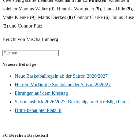
Zweistellig scorte Leander Aselmann mit
15 Punkten
. Außerdem
spielten Magnus Walter (
9
), Hendrik Wortmeier (
9
), Linus Uhle (
9
),
Malte Klenke (
9
), Mattis Dierkes (
8
) Connor Clarke (
6
), Julius Büse
(
2
) und Connor Pütz.
Bericht von Mischa Limberg
Neueste Beiträge
Neue Basketballregeln ab der Saison 2026/2027
Herren: Vorläufige Spielpläne der Saison 2026/27
Ehrungen auf dem Kreistag
Saisonausblick 2026/2027: Bezirksliga und Kreisliga bereit
Dritte behauptet Platz 3!
SC Borchen Basketball