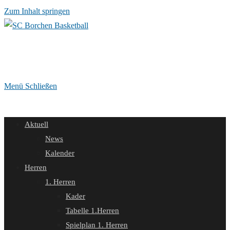
Zum Inhalt springen
Menü
Schließen
Aktuell
News
Kalender
Herren
1. Herren
Kader
Tabelle 1.Herren
Spielplan 1. Herren