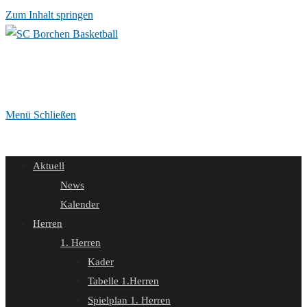
Zum Inhalt springen
Menü
Schließen
Aktuell
News
Kalender
Herren
1. Herren
Kader
Tabelle 1.Herren
Spielplan 1. Herren