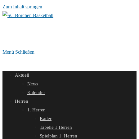
Zum Inhalt springen
Menü
Schließen
Aktuell
News
Kalender
Herren
1. Herren
Kader
Tabelle 1.Herren
Spielplan 1. Herren